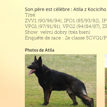
Son père est célèbre : Atila z Kocicih
Titré:
ZVV1 (90/96/94), IPO1 (85/93/92), I
VPG1 (97/91/91), VPG2 (94/84/87), Z
Show: velmi dobry (très bien)
Enquête de race : 2e classe 5CVQ1/P
Photos de Atila