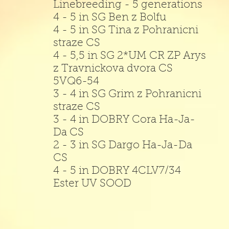
Linebreeding - 5 generations
4 - 5 in SG Ben z Bolfu
4 - 5 in SG Tina z Pohranicni
straze CS
4 - 5,5 in SG 2*UM CR ZP Arys
z Travnickova dvora CS
5VQ6-54
3 - 4 in SG Grim z Pohranicni
straze CS
3 - 4 in DOBRY Cora Ha-Ja-
Da CS
2 - 3 in SG Dargo Ha-Ja-Da
CS
4 - 5 in DOBRY 4CLV7/34
Ester UV SOOD