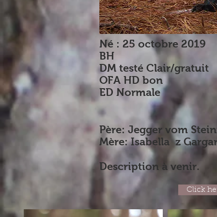
Né : 25 octobre 2019
BH
DM testé Clair/gratuit
OFA HD bon
ED Normale
Père: Jegger vom Stei
Mère: Isabella z Garga
Description à venir.
Click he